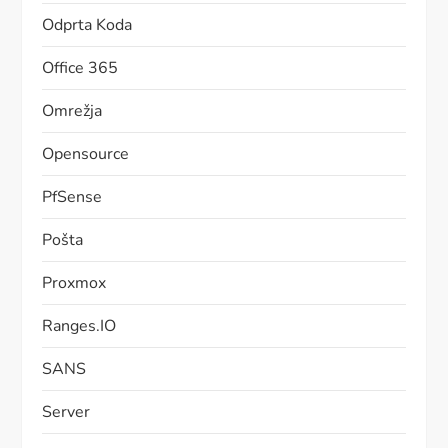
Odprta Koda
Office 365
Omrežja
Opensource
PfSense
Pošta
Proxmox
Ranges.IO
SANS
Server