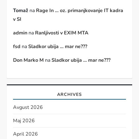
Tomaž
na
Rage In … oz. primanjkovanje IT kadra
v SI
admin
na
Ranljivosti v EXIM MTA
fsd
na
Sladkor ubija … mar ne???
Don Marko M
na
Sladkor ubija … mar ne???
ARCHIVES
Avgust 2026
Maj 2026
April 2026