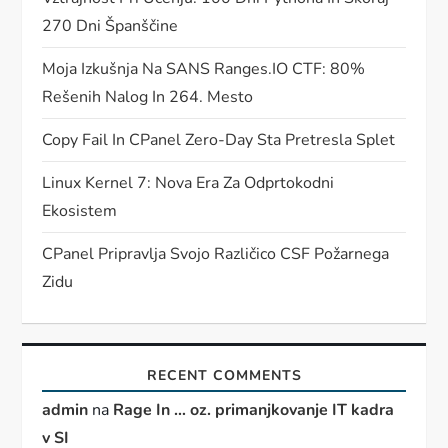
270 Dni Španščine
Moja Izkušnja Na SANS Ranges.IO CTF: 80%
Rešenih Nalog In 264. Mesto
Copy Fail In CPanel Zero-Day Sta Pretresla Splet
Linux Kernel 7: Nova Era Za Odprtokodni
Ekosistem
CPanel Pripravlja Svojo Različico CSF Požarnega
Zidu
RECENT COMMENTS
admin
na
Rage In … oz. primanjkovanje IT kadra
v SI