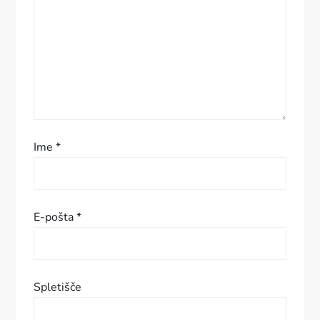
a
p
r
i
s
Ime
*
p
e
E-pošta
*
v
k
Spletišče