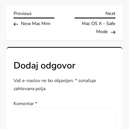
N
Previous
Next
Previous
Next
Post
Post
New Mac Mini
Mac OS X – Safe
a
Mode
v
i
Dodaj odgovor
g
a
Vaš e-naslov ne bo objavljen.
*
označuje
zahtevana polja
c
Komentar
*
i
j