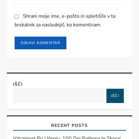
a
Shrani moje ime, e-pošto in spletišče v ta
brskalnik za naslednjič, ko komentiram.
IŠČI
IŠČI
RECENT POSTS
Vztrajnost Pri Učenju: 100 Dni Pythona In Skoraj