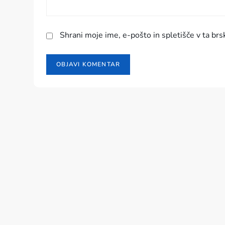
k
a
Shrani moje ime, e-pošto in spletišče v ta brs