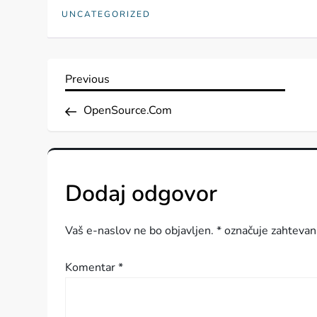
UNCATEGORIZED
N
Previous
Previous
Post
a
OpenSource.Com
v
i
Dodaj odgovor
g
Vaš e-naslov ne bo objavljen.
*
označuje zahtevan
a
Komentar
*
c