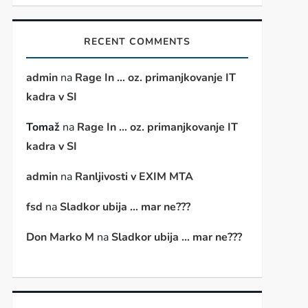
RECENT COMMENTS
t
admin
na
Rage In … oz. primanjkovanje IT
t
kadra v SI
Tomaž
na
Rage In … oz. primanjkovanje IT
kadra v SI
admin
na
Ranljivosti v EXIM MTA
fsd
na
Sladkor ubija … mar ne???
Don Marko M
na
Sladkor ubija … mar ne???