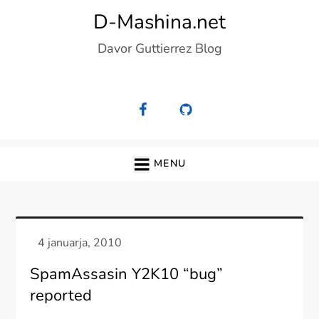
Skip
D-Mashina.net
to
Davor Guttierrez Blog
content
MENU
SpamAssasin Y2K10 “bug”
reported