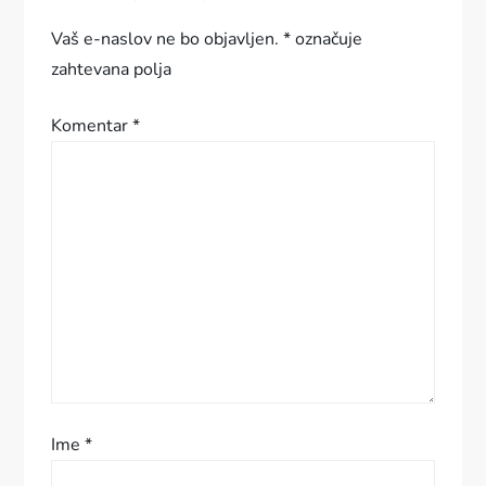
a
Vaš e-naslov ne bo objavljen.
*
označuje
zahtevana polja
c
Komentar
*
i
j
a
p
r
i
s
Ime
*