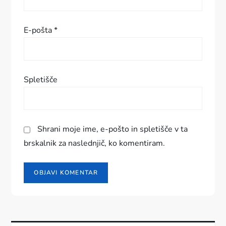
p
e
E-pošta
*
v
k
Spletišče
a
Shrani moje ime, e-pošto in spletišče v ta
brskalnik za naslednjič, ko komentiram.