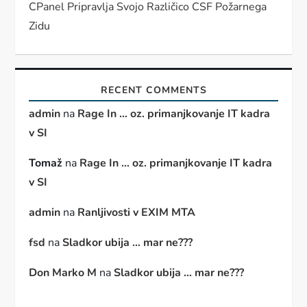
CPanel Pripravlja Svojo Različico CSF Požarnega
Zidu
RECENT COMMENTS
admin
na
Rage In … oz. primanjkovanje IT kadra
v SI
Tomaž
na
Rage In … oz. primanjkovanje IT kadra
v SI
admin
na
Ranljivosti v EXIM MTA
fsd
na
Sladkor ubija … mar ne???
Don Marko M
na
Sladkor ubija … mar ne???