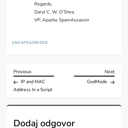
Regards,
Daryl C. W. O’Shea
VP, Apache SpamAssassin
UNCATEGORIZED
N
Previous
Next
Previous
Next
Post
Post
IP and MAC
GodMode
a
Address In a Script
v
i
Dodaj odgovor
g