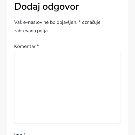
Dodaj odgovor
g
a
Vaš e-naslov ne bo objavljen.
*
označuje
zahtevana polja
c
Komentar
*
i
j
a
p
r
i