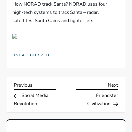
How NORAD track Santa? NORAD uses four
high-tech systems to track Santa – radar,
satellites, Santa Cams and fighter jets.
UNCATEGORIZED
N
Previous
Next
Previous
Next
Post
Post
Social Media
Friendster
a
Revolution
Civilization
v
i