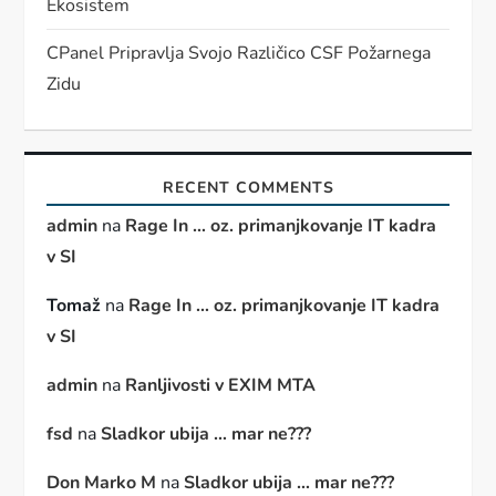
Ekosistem
CPanel Pripravlja Svojo Različico CSF Požarnega
Zidu
RECENT COMMENTS
admin
na
Rage In … oz. primanjkovanje IT kadra
v SI
Tomaž
na
Rage In … oz. primanjkovanje IT kadra
v SI
admin
na
Ranljivosti v EXIM MTA
fsd
na
Sladkor ubija … mar ne???
Don Marko M
na
Sladkor ubija … mar ne???