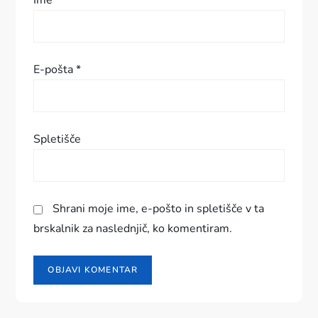
s
Ime
*
p
e
E-pošta
*
v
k
Spletišče
a
Shrani moje ime, e-pošto in spletišče v ta
brskalnik za naslednjič, ko komentiram.