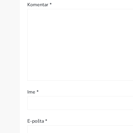
Komentar
*
c
i
j
a
p
r
i
Ime
*
s
p
E-pošta
*