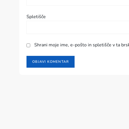
e
v
Spletišče
k
a
Shrani moje ime, e-pošto in spletišče v ta brs