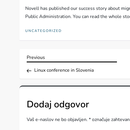
Novell has published our success story about migr
Public Administration. You can read the whole sto
UNCATEGORIZED
N
Previous
Previous
Post
a
Linux conference in Slovenia
v
i
Dodaj odgovor
g
Vaš e-naslov ne bo objavljen.
*
označuje zahtevan
a