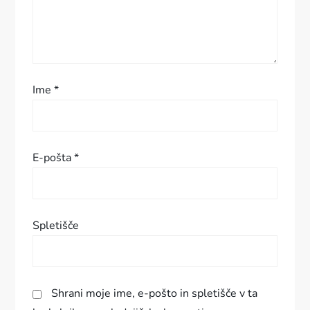
p
r
i
Ime
*
s
p
E-pošta
*
e
v
Spletišče
k
a
Shrani moje ime, e-pošto in spletišče v ta