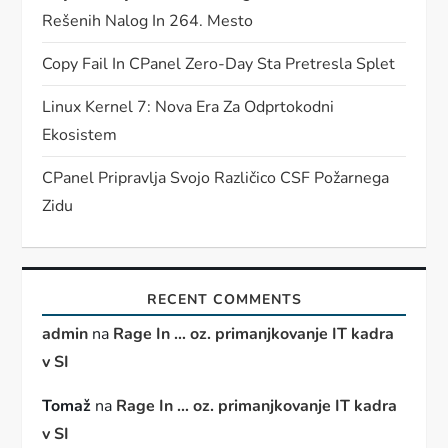
Rešenih Nalog In 264. Mesto
Copy Fail In CPanel Zero-Day Sta Pretresla Splet
Linux Kernel 7: Nova Era Za Odprtokodni
Ekosistem
CPanel Pripravlja Svojo Različico CSF Požarnega
Zidu
RECENT COMMENTS
admin
na
Rage In … oz. primanjkovanje IT kadra
v SI
Tomaž
na
Rage In … oz. primanjkovanje IT kadra
v SI