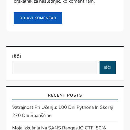
brskalnik za naslednjič, ko komentiram.
IŠČI
IŠČI
RECENT POSTS
Vztrajnost Pri Učenju: 100 Dni Pythona In Skoraj
270 Dni Španščine
Moja Izkušnja Na SANS Ranges.IO CTF: 80%