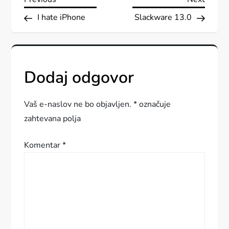
N
Post
Post
I hate iPhone
Slackware 13.0
a
v
i
Dodaj odgovor
g
Vaš e-naslov ne bo objavljen.
*
označuje
a
zahtevana polja
c
Komentar
*
i
j
a