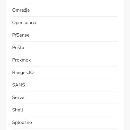
Omrežja
Opensource
PfSense
Pošta
Proxmox
Ranges.IO
SANS
Server
Shell
Sploošno