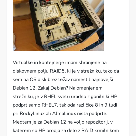
Virtualke in kontejnerje imam shranjene na
diskovnem polju RAID5, ki je v strežniku, tako da
sem na OS disk brez težav namestil najnovejši
Debian 12. Zakaj Debian? Na omenjenem
strežniku, je v RHEL svetu uradno z gonilniki HP
podprt samo RHEL7, tak oda različice 8 in 9 tudi
pri RockyLinux ali AlmaLinux nista podprte.
Medtem je za Debian 12 na voljo repozitorij, v
katerem so HP orodja za delo z RAID krmilnikom