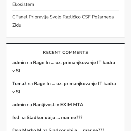
Ekosistem
CPanel Pripravlja Svojo Različico CSF Požarnega
Zidu
RECENT COMMENTS
admin
na
Rage In … oz. primanjkovanje IT kadra
v SI
Tomaž
na
Rage In … oz. primanjkovanje IT kadra
v SI
admin
na
Ranljivosti v EXIM MTA
fsd
na
Sladkor ubija … mar ne???
Don Marko M
na
Sladkor ubija … mar ne???