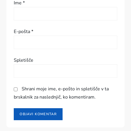
Ime
*
e
v
E-pošta
*
k
a
Spletišče
Shrani moje ime, e-pošto in spletišče v ta
brskalnik za naslednjič, ko komentiram.