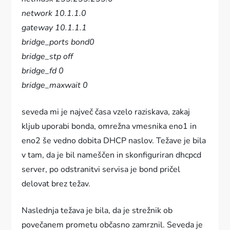
network 10.1.1.0
gateway 10.1.1.1
bridge_ports bond0
bridge_stp off
bridge_fd 0
bridge_maxwait 0
seveda mi je največ časa vzelo raziskava, zakaj
kljub uporabi bonda, omrežna vmesnika eno1 in
eno2 še vedno dobita DHCP naslov. Težave je bila
v tam, da je bil nameščen in skonfiguriran dhcpcd
server, po odstranitvi servisa je bond pričel
delovat brez težav.
Naslednja težava je bila, da je strežnik ob
povečanem prometu občasno zamrznil. Seveda je