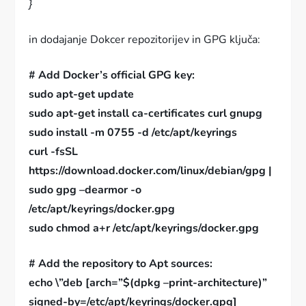
}
in dodajanje Dokcer repozitorijev in GPG ključa:
# Add Docker’s official GPG key:
sudo apt-get update
sudo apt-get install ca-certificates curl gnupg
sudo install -m 0755 -d /etc/apt/keyrings
curl -fsSL
https://download.docker.com/linux/debian/gpg |
sudo gpg –dearmor -o
/etc/apt/keyrings/docker.gpg
sudo chmod a+r /etc/apt/keyrings/docker.gpg
# Add the repository to Apt sources:
echo \”deb [arch=”$(dpkg –print-architecture)”
signed-by=/etc/apt/keyrings/docker.gpg]