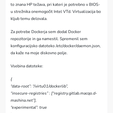
to znana HP težava, pri kateri je potrebno v BIOS-
u strežnika onemogočit Intel VTd. Virtualizacija bo
kljub temu delovala.
Za potrebe Dockerja sem dodal Docker
repozitorije in ga namestil. Spremenil sem
konfiguracijsko datoteko /etc/docker/daemon.json,
da kaže na moje diskovno polje.
Vsebina datoteke:
{
“data-root”: “/virtu01/dockerlib”,
“insecure-registries” : [“registry.gitlab.macqo.d-
mashina.net”],
“experimental”: true