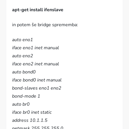
apt-get install ifenslave
in potem še bridge sprememba:
auto eno1
iface eno1 inet manual
auto eno2
iface eno2 inet manual
auto bond0
iface bond0 inet manual
bond-slaves eno1 eno2
bond-mode 1
auto br0
iface br0 inet static
address 10.1.1.5
netmask 255.255.255.0