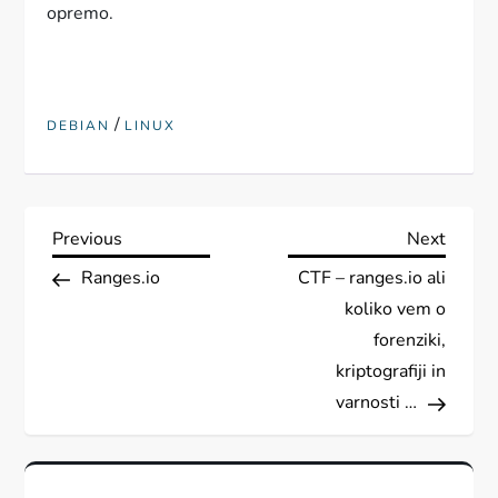
opremo.
/
DEBIAN
LINUX
N
Previous
Next
Previous
Next
Post
Post
Ranges.io
CTF – ranges.io ali
a
koliko vem o
v
forenziki,
kriptografiji in
i
varnosti …
g