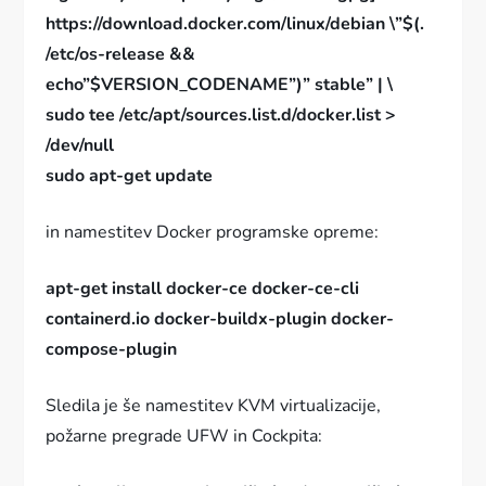
https://download.docker.com/linux/debian \”$(.
/etc/os-release &&
echo”$VERSION_CODENAME”)” stable” | \
sudo tee /etc/apt/sources.list.d/docker.list >
/dev/null
sudo apt-get update
in namestitev Docker programske opreme:
apt-get install docker-ce docker-ce-cli
containerd.io docker-buildx-plugin docker-
compose-plugin
Sledila je še namestitev KVM virtualizacije,
požarne pregrade UFW in Cockpita: