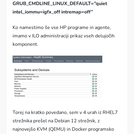
GRUB_CMDLINE_LINUX_DEFAULT=”quiet
intel_iommu=igfx_off intremap=off”
Ko namestimo še vse HP programe in agente,
imamo v ILO administraciji prikaz vseh delujočih
komponent.
Torej na kratko povedano, sem v 4 urah iz RHEL7
strežnika prešel na Debian 12 strežnik, z
najnovejšo KVM (QEMU) in Docker programsko