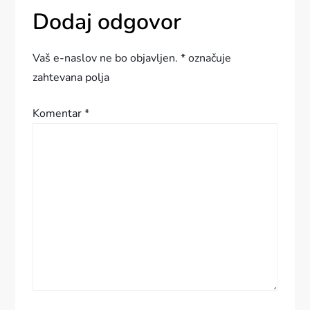
a
Dodaj odgovor
c
Vaš e-naslov ne bo objavljen.
*
označuje
i
zahtevana polja
j
Komentar
*
a
p
r
i
s
p