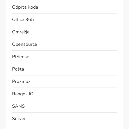
Odprta Koda
Office 365
Omrežja
Opensource
PfSense
Pošta
Proxmox
Ranges.IO
SANS
Server