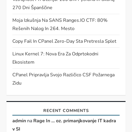
270 Dni Španščine
Moja Izkušnja Na SANS Ranges.IO CTF: 80%
Rešenih Nalog In 264. Mesto
Copy Fail In CPanel Zero-Day Sta Pretresla Splet
Linux Kernel 7: Nova Era Za Odprtokodni
Ekosistem
CPanel Pripravlja Svojo Različico CSF Požarnega
Zidu
RECENT COMMENTS
admin
na
Rage In … oz. primanjkovanje IT kadra
v SI