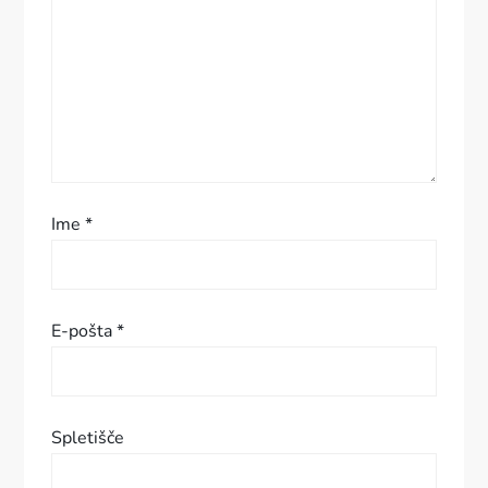
p
r
i
s
p
Ime
*
e
v
E-pošta
*
k
a
Spletišče