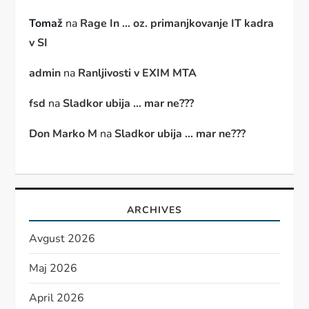
Tomaž
na
Rage In … oz. primanjkovanje IT kadra
v SI
admin
na
Ranljivosti v EXIM MTA
fsd
na
Sladkor ubija … mar ne???
Don Marko M
na
Sladkor ubija … mar ne???
ARCHIVES
Avgust 2026
Maj 2026
April 2026