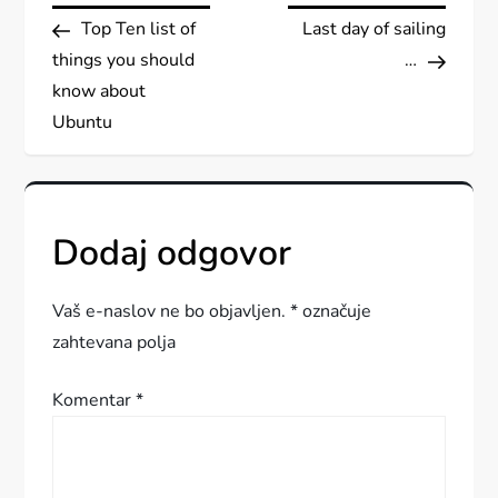
Post
Post
Top Ten list of
Last day of sailing
a
things you should
…
v
know about
Ubuntu
i
g
Dodaj odgovor
a
c
Vaš e-naslov ne bo objavljen.
*
označuje
zahtevana polja
i
Komentar
*
j
a