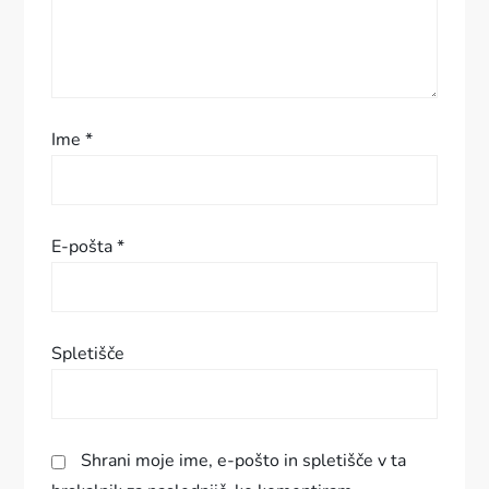
r
i
s
Ime
*
p
e
E-pošta
*
v
k
Spletišče
a
Shrani moje ime, e-pošto in spletišče v ta