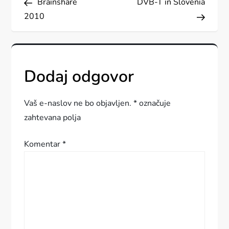
Brainshare
DVB-T in Slovenia
a
2010
v
i
Dodaj odgovor
g
a
Vaš e-naslov ne bo objavljen.
*
označuje
zahtevana polja
c
Komentar
*
i
j
a
p