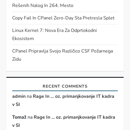
Rešenih Nalog In 264. Mesto
Copy Fail In CPanel Zero-Day Sta Pretresla Splet
Linux Kernel 7: Nova Era Za Odprtokodni
Ekosistem
CPanel Pripravlja Svojo Različico CSF Požarnega
Zidu
RECENT COMMENTS
admin
na
Rage In … oz. primanjkovanje IT kadra
v SI
Tomaž
na
Rage In … oz. primanjkovanje IT kadra
v SI