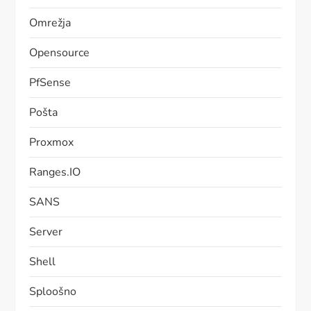
Omrežja
Opensource
PfSense
Pošta
Proxmox
Ranges.IO
SANS
Server
Shell
Sploošno