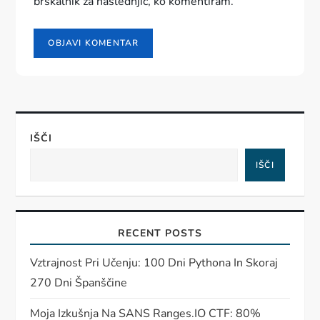
brskalnik za naslednjič, ko komentiram.
IŠČI
IŠČI
RECENT POSTS
Vztrajnost Pri Učenju: 100 Dni Pythona In Skoraj
270 Dni Španščine
Moja Izkušnja Na SANS Ranges.IO CTF: 80%